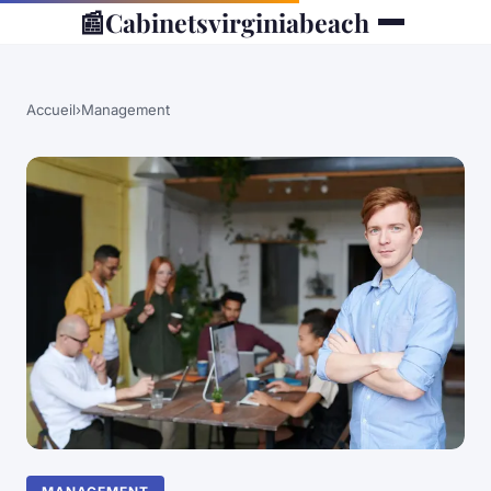
📰
Cabinetsvirginiabeach
Accueil
›
Management