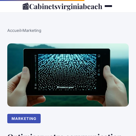
📰
Cabinetsvirginiabeach
Accueil
›
Marketing
MARKETING