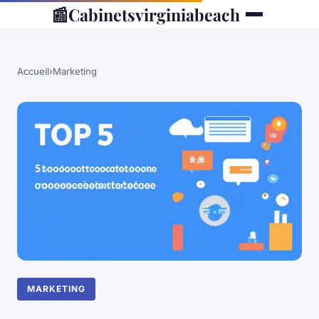
📰
Cabinetsvirginiabeach
Accueil
›
Marketing
MARKETING