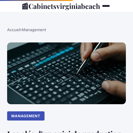
📰
Cabinetsvirginiabeach
Accueil
›
Management
MANAGEMENT