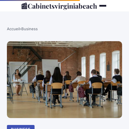
📰
Cabinetsvirginiabeach
Accueil
›
Business